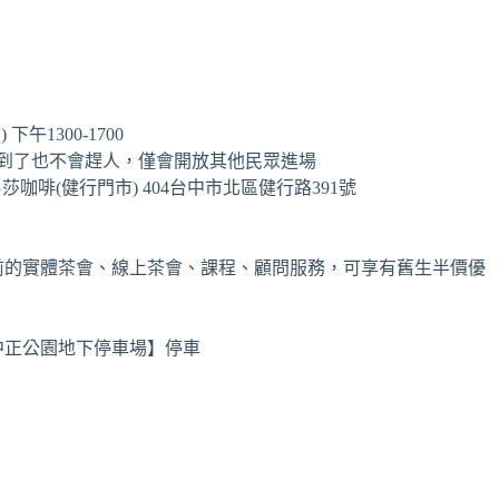
下午1300-1700
間到了也不會趕人，僅會開放其他民眾進場
e 路易莎咖啡(健行門市) 404台中市北區健行路391號
前的實體茶會、線上茶會、課程、顧問服務，可享有舊生半價優
中正公園地下停車場】停車