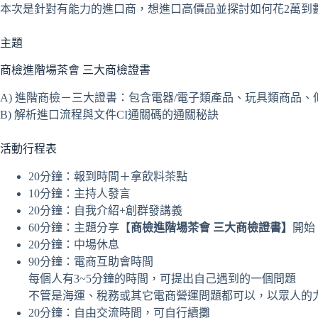
本次是針對有能力的進口商，想進口高價品並探討如何花2萬到
主題
商檢進階場茶會 三大商檢證書
A) 進階商檢－三大證書：包含電器/電子類產品、玩具類商品
B) 解析進口流程與文件CI通關碼的通關秘訣
活動行程表
20分鐘：報到時間＋拿飲料茶點
10分鐘：主持人發言
20分鐘：自我介紹+創群發講義
60分鐘：主題分享【
商檢進階場茶會 三大商檢證書】
開始
20分鐘：中場休息
90分鐘：電商互助會時間
每個人有3~5分鐘的時間，可提出自己遇到的一個問題
不管是海運、稅務或其它電商營運問題都可以，以眾人的
20分鐘：自由交流時間，可自行續攤