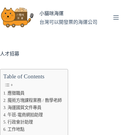
跳
至
小貓咪海運
主
台灣可以開發票的海運公司
要
內
容
人才招募
Table of Contents
應徵職員
魔術方塊課程業務 / 教學老師
海運國貿文件專員
午班-電商網拍助理
行政會計助理
工作地點