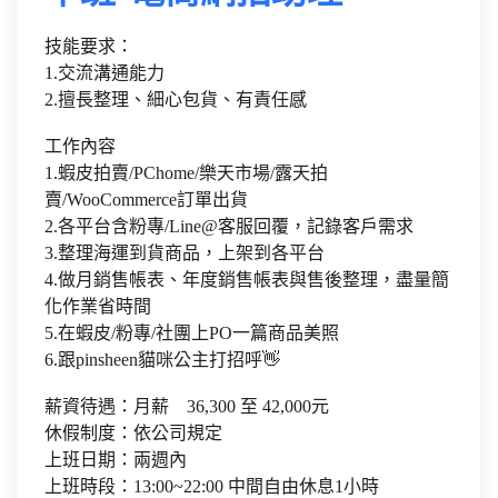
技能要求：
1.交流溝通能力
2.擅長整理、細心包貨、有責任感
工作內容
1.蝦皮拍賣/PChome/樂天市場/露天拍
賣/WooCommerce訂單出貨
2.各平台含粉專/Line@客服回覆，記錄客戶需求
3.整理海運到貨商品，上架到各平台
4.做月銷售帳表、年度銷售帳表與售後整理，盡量簡
化作業省時間
5.在蝦皮/粉專/社團上PO一篇商品美照
6.跟pinsheen貓咪公主打招呼👋
薪資待遇：月薪 36,300 至 42,000元
休假制度：依公司規定
上班日期：兩週內
上班時段：13:00~22:00 中間自由休息1小時